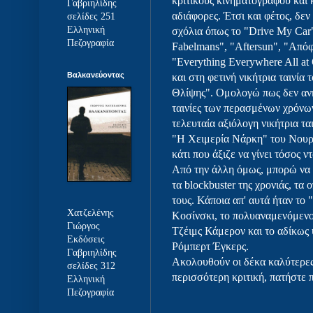
κριτικούς κινηματογράφου και 
Γαβριηλίδης
αδιάφορες. Έτσι και φέτος, δεν
σελίδες 251
Ελληνική
σχόλια όπως το "Drive My Car"
Πεζογραφία
Fabelmans", "Aftersun", "Από
"Everything Everywhere All at
Βαλκανεύοντας
και στη φετινή νικήτρια ταινί
Θλίψης". Ομολογώ πως δεν ανήκ
ταινίες των περασμένων χρόνω
τελευταία αξιόλογη νικήτρια τα
"Η Χειμερία Νάρκη" του Νουρί
κάτι που άξιζε να γίνει τόσος ν
Από την άλλη όμως, μπορώ να
τα blockbuster της χρονιάς, τα 
τους. Κάποια απ' αυτά ήταν το
Χατζελένης
Κοσίνσκι, το πολυαναμενόμενο
Γιώργος
Τζέιμς Κάμερον και το αδίκως
Εκδόσεις
Ρόμπερτ Έγκερς.
Γαβριηλίδης
Ακολουθούν οι δέκα καλύτερες τ
σελίδες 312
περισσότερη κριτική, πατήστε π
Ελληνική
Πεζογραφία