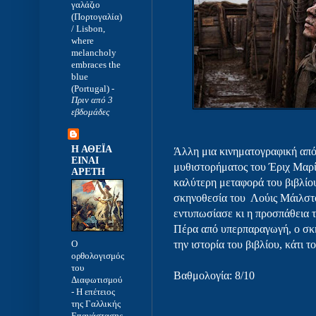
γαλάζιο
(Πορτογαλία)
/ Lisbon,
where
melancholy
embraces the
blue
(Portugal)
-
Πριν από 3
εβδομάδες
Η ΑΘΕΪΑ
Άλλη μια κινηματογραφική απ
ΕΙΝΑΙ
μυθιστορήματος του Έριχ Μαρί
ΑΡΕΤΗ
καλύτερη μεταφορά του βιβλίο
σκηνοθεσία του Λούις Μάιλστ
εντυπωσίασε κι η προσπάθεια 
Πέρα από υπερπαραγωγή, ο σκ
Ο
την ιστορία του βιβλίου, κάτι
ορθολογισμός
του
Βαθμολογία: 8/10
Διαφωτισμού
-
Η επέτειος
της Γαλλικής
Επανάστασης