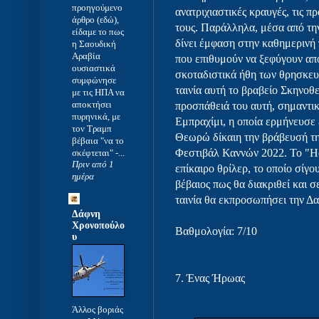
προηγούμενο
ανατριχιαστικές κραυγές, τις π
άρθρο (εδώ),
τους. Παράλληλα, μέσα από την
είδαμε το πως
δίνει έμφαση στην καθημερινή
η Σαουδική
Αραβία
που επιθυμούν να ξεφύγουν από
ουσιαστικά
σκοταδιστικά ήθη των θρησκευ
συμφώνησε
ταινία αυτή το βραβείο Σκηνοθεσ
με τις ΗΠΑ να
αποκτήσει
προσπάθειά του αυτή, σημαντικ
πυρηνικά, με
Εμπραχίμι, η οποία ερμήνευσε
τον Τραμπ
Θεωρώ δίκαιη την βράβευσή τ
βέβαια "να το
Φεστιβάλ Καννών 2022. Το "Ho
σκέφτεται" -...
Πριν από 1
επίκαιρο θρίλερ, το οποίο σίγο
ημέρα
βέβαιος πως θα διακριθεί και 
ταινία θα εκπροσωπήσει την Δα
Δάφνη
Χρονοπούλο
Βαθμολογία: 7/10
υ
7.
Ένας Ήρωας
Άλλος βοριάς