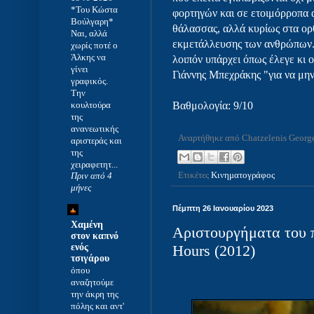
*Του Κώστα
φορτηγών και σε ετοιμόρροπα 
Βούλγαρη*
θάλασσας, αλλά κυρίως στα ορ
Ναι, αλλά
εκμετάλλευσης των ανθρώπων. 
χωρίς ποτέ ο
Άλκης να
λοιπόν υπάρχει όπως έλεγε κι
γίνει
Γιάννης Μπεχράκης "για να μην
γραφικός.
Την
κουλτούρα
Βαθμολογία: 9/10
της
ανανεωτικής
Αναρτήθηκε από
Chatzelenis Georg
αριστεράς και
της
χειραφετητ...
Ετικέτες
Κινηματογράφος
Πριν από 4
μήνες
Πέμπτη 26 Ιανουαρίου 2023
Χαμένη
Αριστουργήματα του 
στον καπνό
ενός
Hours (2012)
τσιγάρου
όπου
αναζητούμε
την άκρη της
πόλης και αντ'