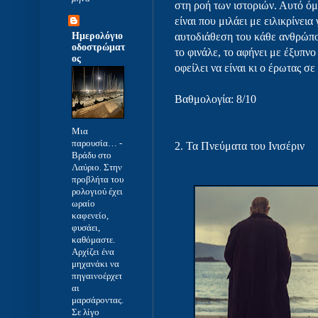
στη ροή των ιστοριών. Αυτό όμ
είναι που μιλάει με ειλικρίνεια
Hμερολόγιο
αυτοδιάθεση του κάθε ανθρώπου
οδοστρώματ
το φινάλε, το αφήνει με έξυπνο
ος
οφείλει να είναι κι ο έρωτας 
Βαθμολογία: 8/10
Μια
παρουσία…
-
2.
Τα Πνεύματα του Ινισέριν
Βράδυ στο
Λαύριο. Στην
προβλήτα του
ρολογιού έχει
ωραίο
καφενείο,
φυσάει,
καθόμαστε.
Αρχίζει ένα
μηχανάκι να
πηγαινοέρχετ
αι
μαρσάροντας.
Σε λίγο