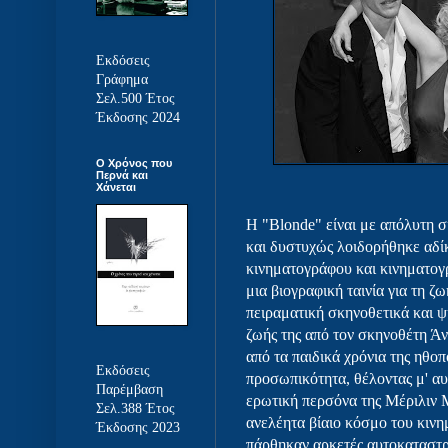
Εκδόσεις
Γράφημα
Σελ.500 Έτος
Έκδοσης 2024
Ο Χρόνος που
Περνά και
Χάνεται
Η "Blonde" είναι με απόλυτη σι
και δυστυχώς λοιδορήθηκε αδί
κινηματογράφου και κινηματογ
μια βιογραφική ταινία για τη ζ
πειραματική σκηνοθετικά και 
ζωής της από τον σκηνοθέτη Άν
από τα παιδικά χρόνια της ηθοπ
Εκδόσεις
προσωπικότητα, θέλοντας μ' αυ
Παρέμβαση
ερωτική περσόνα της Μέριλιν 
Σελ.388 Έτος
ανελέητα βίαιο κόσμο του κινη
Έκδοσης 2023
πάρθηκαν αρκετές αυτοκαταστρ