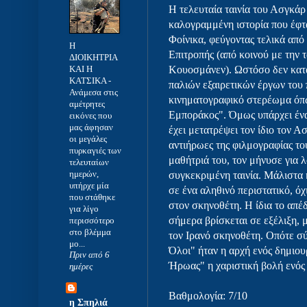
Η τελευταία ταινία του Ασγκάρ
καλογραμμένη ιστορία που έφτ
Φοίνικα, φεύγοντας τελικά από
Η
Επιτροπής (από κοινού με την 
ΔΙΟΙΚΗΤΡΙΑ
ΚΑΙ Η
Κουοσμάνεν). Ωστόσο δεν κατά
ΚΑΤΣΙΚΑ
-
παλιών εξαιρετικών έργων του 
Ανάμεσα στις
κινηματογραφικό στερέωμα όπ
αμέτρητες
Εμποράκος". Όμως υπάρχει ένα
εικόνες που
μας άφησαν
έχει μετατρέψει τον ίδιο τον Α
οι μεγάλες
αντιήρωες της φιλμογραφίας το
πυρκαγιές των
μαθήτριά του, τον μήνυσε για 
τελευταίων
ημερών,
συγκεκριμένη ταινία. Μάλιστα
υπήρχε μία
σε ένα αληθινό περιστατικό, ό
που στάθηκε
στον σκηνοθέτη. Η ίδια το απέ
για λίγο
σήμερα βρίσκεται σε εξέλιξη, 
περισσότερο
στο βλέμμα
τον Ιρανό σκηνοθέτη. Οπότε σ
μο...
Όλοι" ήταν η αρχή ενός δημιου
Πριν από 6
Ήρωας" η χαριστική βολή ενό
ημέρες
Βαθμολογία: 7/10
η Σπηλιά