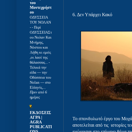
του
Μοντεχρήστ
ου
6. Δεν Υπάρχει Κακό
ΟΔΥΣΣΕΙΑ
ΤΟΥ ΝΟΛΑΝ
-
- Περί
ΟΔΥΣΣΕΙΑΣτ
ου Νολαν Και
Μνήμης,
Νόστου και
Λήθη κι εμείς
,οι λαοί της
θάλασσας... -
Τελικά την
είδα — την
Οδύσσεια του
Νolan — στο
Ελληνίς,...
Πριν από 6
ημέρες
ΕΚΔΟΣΕΙΣ
ΑΓΡΑ |
Το σπονδυλωτό έργο του Μοχάμ
AGRA
αποτελείται από τις ιστορίες 
PUBLICATI
ενώνονται στο επίμαχο θέμα τη
ONS