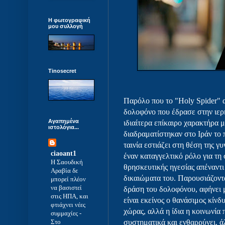
Η φωτογραφική
μου συλλογή
Tinosecret
Παρόλο που το "Holy Spider" 
δολοφόνο που έδρασε στην ιερ
Αγαπημένα
ιδιαίτερα επίκαιρο χαρακτήρα 
ιστολόγια...
διαδραματίστηκαν στο Ιράν το
ταινία εστιάζει στη θέση της γ
ciaoant1
έναν καταγγελτικό ρόλο για τη 
Η Σαουδική
θρησκευτικής ηγεσίας απέναντι
Αραβία δε
δικαιώματα του. Παρουσιάζοντα
μπορεί πλέον
να βασιστεί
δράση του δολοφόνου, αφήνει μ
στις ΗΠΑ, και
είναι εκείνος ο θανάσιμος κίνδ
φτιάχνει νέες
χώρας, αλλά η ίδια η κοινωνία 
συμμαχίες
-
Στο
συστηματικά και ενθαρρύνει, ά