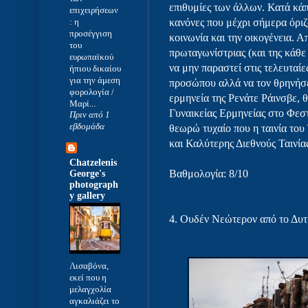
επιθυμίες των άλλων. Κατά κάπ
επιχειρήσεων
: η
κανόνες που μέχρι σήμερα όριζ
προσέγγιση
κοινωνία και την οικογένεια.
του
πρωταγωνίστριας (και της κάθε 
ευρωπαϊκού
να μην παραστεί στις τελευταίε
ήπιου δικαίου
για την άμεση
προσώπου αλλά να τον θρηνήσε
φορολογία /
ερμηνεία της Ρενάτε Ράινσβε, 
Μαρί...
Γυναικείας Ερμηνείας στο Φεσ
Πριν από 1
εβδομάδα
θεωρώ τυχαίο που η ταινία του
και Καλύτερης Διεθνούς Ταινία
Chatzelenis
Βαθμολογία: 8/10
George's
photograph
y gallery
4. Ουδέν Νεώτερον από το Δυ
Λισαβόνα,
εκεί που η
μελαγχολία
αγκαλιάζει το