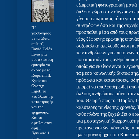
εξαιρετική φωτογραφική ματιά 
άπλετο χώρο στον σύγχρονο ερ
γίνεται επικριτικός τόσο για τ
συντρόφων όσο και της συχνής
"Η
προσπαθεί μέσα από τους πρωτα
χερσόνησος
με τα άδεια
νέας ξέφρενης ερωτικής επανάσ
σπίτια",
σεξουαλική απελευθέρωση κι α
David Uclés
-
των ανθρώπων για επικοινωνία
Είναι μια
που κρατούν τους ανθρώπους κ
μυστικιστική
εμπειρία να
οποία για εκείνον είναι ο εγωι
ακούς με το
τα μέσα κοινωνικής δικτύωσης
Requiem II:
πρόσωπα και καταστάσεις, οδη
Kyrie του
Gyorgy
μπορεί να απελευθερωθεί από 
Ligeti το
άλλους ανθρώπους μόνο όταν κ
κεφάλαιο της
του. Θεωρώ πως το "Παρίσι, 13
καταστροφής
και της
καλύτερες ταινίες της χρονιάς.
ερήμωσης.
κάθε πλάνο της ξεχειλίζει ο ε
Και το
μια μυσταγωγική διαχρονικότη
οφείλω στον
πρωταγωνιστών, κάνοντάς τα ακ
αφη...
Πριν από 1
ηλεκτρονική ήχοι του Rone πρ
μήνα