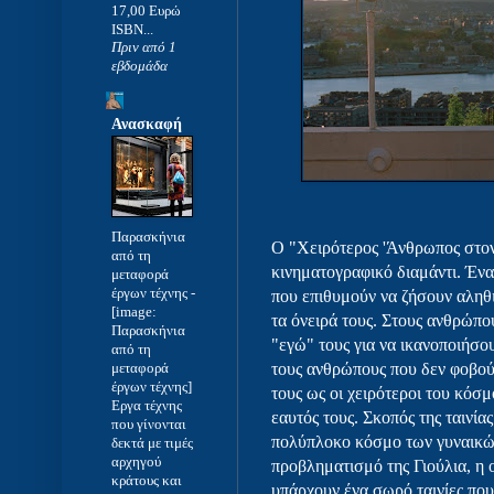
17,00 Ευρώ
ISBN...
Πριν από 1
εβδομάδα
Ανασκαφή
Παρασκήνια
Ο "Χειρότερος 'Άνθρωπος στο
από τη
κινηματογραφικό διαμάντι. Ένα
μεταφορά
έργων τέχνης
-
που επιθυμούν να ζήσουν αληθ
[image:
τα όνειρά τους. Στους ανθρώπο
Παρασκήνια
"εγώ" τους για να ικανοποιήσο
από τη
μεταφορά
τους ανθρώπους που δεν φοβού
έργων τέχνης]
τους ως οι χειρότεροι του κόσμ
Εργα τέχνης
εαυτός τους. Σκοπός της ταινία
που γίνονται
πολύπλοκο κόσμο των γυναικών
δεκτά με τιμές
αρχηγού
προβληματισμό της Γιούλια, η 
κράτους και
υπάρχουν ένα σωρό ταινίες που