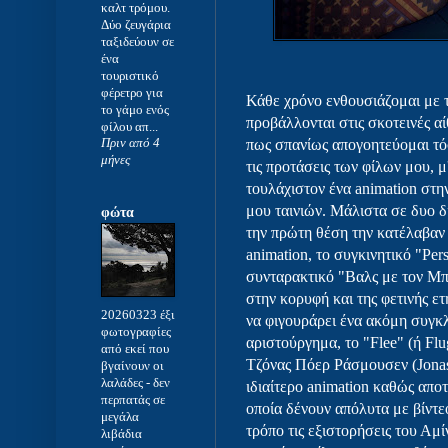
καλτ τρόμου.
Δύο ζευγάρια
ταξιδεύουν σε
ένα
τουριστικό
φέρετρο για
Κάθε χρόνο ενθουσιάζομαι με τ
το γάμο ενός
προβάλλονται στις σκοτεινές α
φίλου απ...
Πριν από 4
πως σπανίως απογοητεύομαι τόσ
μήνες
τις προτάσεις των φίλων μου, 
τουλάχιστον ένα animation στη
μου ταινιών. Μάλιστα σε δυο δι
φώτα
την πρώτη θέση την κατέλαβαν
animation, το συγκινητικό "Per
συνταρακτικό "Βαλς με τον Μπ
στην κορυφή και της φετινής ε
20260323 έξι
να φιγουράρει ένα ακόμη συγκ
φωτογραφίες
αριστούργημα, το "Flee" (ή Fl
από εκεί που
Τζόνας Πόερ Ράσμουσεν (Jonas 
βγαίνουν οι
λαλάδες
-
δεν
ιδιαίτερο animation καθώς αποτ
περπατάς σε
οποία δένουν απόλυτα με βίντε
μεγάλα
τρόπο τις εξιστορήσεις του Α
λιβάδια