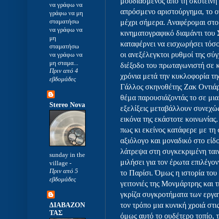
μουδιασμένος από τη σκοτεινή
να γράφω να
απρόσμενο αριστούργημα, το οπ
γράφω να μη
σταματήσω
μέχρι σήμερα. Αναφέρομαι στο
να γράφω να
κινηματογραφικό διαμάντι του 
μη
καταφέρνει να εισχωρήσει τόσ
σταματήσω
οι ανεξέλεγκτοι ρυθμοί της σύ
να γράφω να
μη σταμα...
διέξοδο του πρωταγωνιστή σε 
Πριν από 4
χρόνια μετά την κυκλοφορία της
εβδομάδες
Γάλλος σκηνοθέτης Ζακ Οντιάρ 
θέμα παρουσιάζοντάς το σε μια
Stereo Nova
εξελίξεις μεταβάλλουν συνεχώς
εικόνα της εκάστοτε κοινωνίας
πως κι εκείνος κατάφερε με τη
αξιόλογο και μοναδικό στο είδ
λάτρεψα στη συγκεκριμένη ταιν
sunday in the
μιλήσει για τον έρωτα επιλέγο
village
-
Πριν από 5
το Παρίσι. Όμως η ιστορία του
εβδομάδες
γειτονιές της Μονμάρτρης και 
γκρίζα συγκροτήματα των εργατ
τον τρόπο μια κυνική χροιά στ
ΔΙΑΒΑΖΟΝ
ΤΑΣ
όμως αυτό το ουδέτερο τοπίο, 