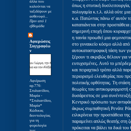
άλλα που
όπως η στυτική δυσλειτουργία
καλούνται να
ταξιδέψουν με
πολυγαμία κ.τ.λ. αλλά ούτε μια
ασθενοφό...
κ.α. Πατώντας πάνω σ' αυτόν τ
Πριν από 1
καταπιάνεται στην προσπάθεια μ
εβδομάδα
σημερινή εποχή όπου κυριαρχεί
η ταινία προωθεί μια φεμινιστ
Αφιερώσεις
στο γυναικείο κόσμο αλλά από τ
Συγγραφέω
αυτοκαταστροφική τάση των γυ
ν
ξέρουν τι ακριβώς θέλουν για 
ευτυχισμένες. Αυτό το μπέρδεμ
και πειραχτικό τρόπο αλλά παρ
περιορισμό ελευθερίας που προ
Αφιέρωση
πολιτικής ορθότητας. Τη στάση
αρ.776:
θεωρίες του αντικομφορμιστή σ
Στυλιανίδου,
δυσάρεστος σε μια συνέντευξή 
Μαρία
-
*Στυλιανίδου,
Κεντρικό πρόσωπο των αντιφάσε
Μαρία*
άκρως συμπαθητική Ρενάτε Ράι
Κώδικας
ειλικρίνεια την προσπάθεια της
δεοντολογίας
για τη
παραμείνει απλώς θεατής στη 
φορολογία
πρόκειται να βάλει τα δικά του
των