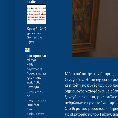
σκιᾶς
Κραυγή
-
24/7
γρίφος είναι
Πριν από 6
μήνες
και πρασινα
αλογα
κάθε
παρασκευή
-
ήσουν εκεί. κι
Μέσα απ' αυτήν την όμορφη πα
εγώ ήμουν
ξεναγήσεις. Η μια αφορά το μο
εκεί. ήρθα
κι η τρίτη τις ψυχές των δυο 
μόνο για
δημιουργός καταφέρνει με εύστο
αυτό. για να
σε
ξεναγήσεις σε μια, μ' αποτέλεσ
αποχαιρετίσω
ανθρώπων να γίνουν ένα συμπ
. και έτσι
Στο θέμα του μουσείου, ο δημι
όπως
καθόμασταν
τις εξιστορήσεις του Γιόχαν, πε