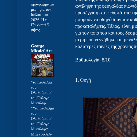
προγραμματισ
αντίληψη της φευγαλέας αιωνιότ
μένη για τον
προσέγγιση στη φθαρτότητα της
Ιούλιο του
μπορούν να οδηγήσουν τον καθέ
2026. Η τι...
Πριν από 3
προκαταλήψεις. Τέλος, είναι μ
μήνες
για τον τόπο του και τους δεσ
μέρη που γεννήθηκε και μεγάλωσ
George
καλύτερες ταινίες της χρονιάς 
Micalef Art
Βαθμολογία: 8/10
1.
Φυγή
“το Κάλεσμα
του
Ολοθούριου”
του Γιώργου
Μικάλεφ
-
*“το Κάλεσμα
του
Ολοθούριου”
του Γιώργου
Μικάλεφ*
Μια νουβέλα