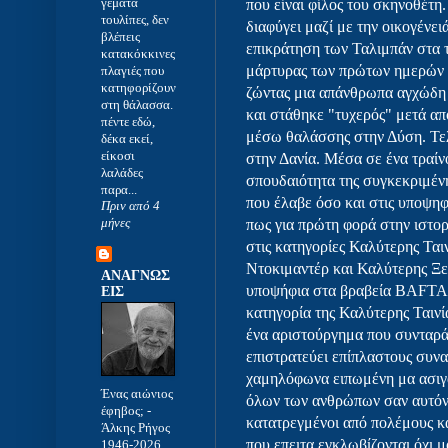
γεμάτα
που είναι φίλος του σκηνοθέτη
τουλίπες, δεν
διαφύγει μαζί με την οικογένει
βλέπεις
επικράτηση των Ταλιμπάν στα τέ
κατακόκκινες
μάρτυρας των πρώτων ημερών τ
πλαγιές που
κατηφορίζουν
ζώντας μια απάνθρωπα αγχώδ
στη θάλασσα.
και στάθηκε "τυχερός" μετά απ
πέντε εδώ,
μέσω θαλάσσης στην Δύση. Τελ
δέκα εκεί,
είκοσι
στην Δανία. Μέσα σε ένα τραί
λαλάδες
σπουδαιότητα της συγκεκριμένη
παρα...
που έλαβε όσο και στις υποψηφ
Πριν από 4
μήνες
πως για πρώτη φορά στην ιστορ
στις κατηγορίες Καλύτερης Τα
Ντοκιμαντέρ και Καλύτερης Ξε
ΑΝΑΓΝΩΣ
υποψήφια στα βραβεία BAFTA 
ΕΙΣ
κατηγορία της Καλύτερης Ταινί
ένα αριστούργημα που συνταρά
επιστρατεύει επίπλαστους συν
χαμηλόφωνα ειπωμένη μα ασιγα
Ένας αιώνιος
όλων των ανθρώπων σαν αυτόν 
έφηβος;
-
κατατρεγμένοι από πολέμους κ
Άλκης Ρήγος
που επειτα εγκλωβίζονται όχι 
1946-2026