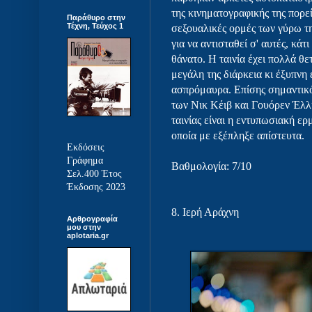
της κινηματογραφικής της πορεία
Παράθυρο στην
Τέχνη, Τεύχος 1
σεξουαλικές ορμές των γύρω τη
για να αντισταθεί σ' αυτές, κά
θάνατο. Η ταινία έχει πολλά θε
μεγάλη της διάρκεια κι έξυπνη
ασπρόμαυρα. Επίσης σημαντικό
των Νικ Κέιβ και Γουόρεν Έλλι
ταινίας είναι η εντυπωσιακή ερ
οποία με εξέπληξε απίστευτα.
Εκδόσεις
Γράφημα
Βαθμολογία: 7/10
Σελ.400 Έτος
Έκδοσης 2023
8.
Ιερή Αράχνη
Αρθρογραφία
μου στην
aplotaria.gr