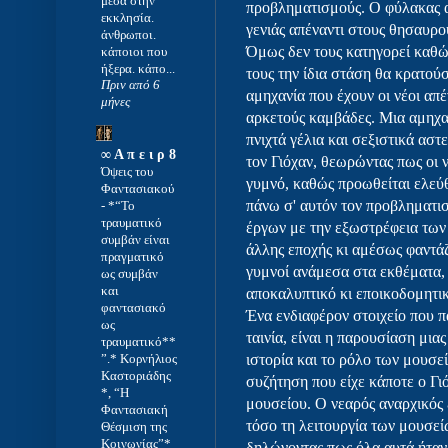
μέσα στην
προβληματισμούς. Ο φύλακας α
εκκλησία.
γενιάς απέναντι στους θησαυρο
άνθρωποι.
Όμως δεν τους κατηγορεί καθώς
κάποιοι που
ήξερα. κάπο...
τους την ίδια στάση θα κρατού
Πριν από 6
αμηχανία που έχουν οι νέοι απ
μήνες
αρκετούς καμβάδες. Μια αμηχα
πνιχτά γέλια και σεξιστικά αστ
∞ Α π ε ι ρ 8
τον Γιόχαν, θεωρώντας πως οι ν
Όψεις του
γυμνό, καθώς προωθείται ελεύ
Φαντασιακού
πάνω σ' αυτόν τον προβληματισ
-
*“Το
τραυματικό
έργων με την εξωστρέφεια των
συμβάν είναι
άλλης εποχής κι αμέσως φαντάζ
πραγματικό
γυμνοί ανάμεσα στα εκθέματα, 
ως συμβάν
και
αποκαλυπτικό κι εποικοδομητι
φαντασιακό
Ένα ενδιαφέρον στοιχείο που 
ως
ταινία, είναι η παρουσίαση μια
τραυματικό**
”.* Κορνήλιος
ιστορία και το ρόλο των μουσε
Καστοριάδης
συζήτηση που είχε κάποτε ο Γι
*, “Η
μουσείου. Ο νεαρός αναρχικός
Φαντασιακή
τόσο τη λειτουργία των μουσεί
Θέσμιση της
Κοινωνίας”*
δηλώνοντας πως όλα αυτά ήταν