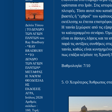
υφίσταται στο Ιράν. Στις ιστορί
πλευρές. Τόσο αυτοί που καταδ
βιαστές ή "εχθροί" του κράτους
εκτέλεσης κι έπειτα επιστρέφο
Δελτίο Τύπου
Η ταινία ξεχώρισε από τις εξαι
| ΤΟ ΔΕΝΔΡΟ
το καλογραμμένο σενάριο. Όμω
ΤΩΝ ΑΓΙΩΝ
ΠΑΝΤΩΝ του
είναι οι άψογες λήψεις και τα
Ray Bradbury
παρά τις αντίξοες συνθήκες στι
-
*RAY
ταινία, καθώς είναι κυνηγημέν
BRADBURY
πως επάξια κέρδισε τη Χρυσή 
* *ΤΟ
ΔΕΝΔΡΟ
ΤΩΝ ΑΓΙΩΝ
Βαθμολογία: 7/10
ΠΑΝΤΩΝ*
METΑΦΡΑΣ
Η: ΝΑΟΥΜ
ΘΕΟΔΟΣΙΑΔ
5.
Ο Χειρότερος Άνθρωπος στ
ΗΣ
ΕΚΔΟΣΕΙΣ
ΑΓΡΑ,
Ιούλιος 2026
Αριθμός
σελίδων :
160, Τιμή :