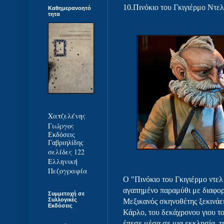
10.Πινόκιο του Γκιγιέρμο Ντε
Καθημερανοητό
τητα
Χατζελένης
Γιώργος
Εκδόσεις
Γαβριηλίδης
σελίδες 122
Ελληνική
Πεζογραφία
Ο "Πινόκιο του Γκιγιέρμο ντελ
αγαπημένο παραμύθι με διαφορ
Συμμετοχή σε
Συλλογικές
Μεξικανός σκηνοθέτης ξεκινάει
Εκδόσεις
Κάρλο, του δεκάχρονου γιου τ
έπεσε μέσα σε μια εκκλησία, τ