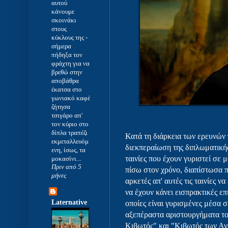
αυτού
κάνουμε
σκοινάκι
στους
κύκλους της
-
σήμερα
πήδηξα τον
φράχτη για να
βρεθώ στην
αποβάθρα
έκατσα στο
γωνιακό καφέ
ζήτησα
τσιγάρο απ'
τον κύριο στο
δίπλα τραπέζι
Κατά τη διάρκεια των ερευνών
εκμεταλλευόμ
διεκπεραίωση της διπλωματική
ενη, ίσως, τα
ταινίες που έχουν γυριστεί σε
μοκασίνι...
Πριν από 5
πίσω στον χρόνο, διαπίστωσα 
μήνες
αρκετές απ' αυτές τις ταινίες ν
να έχουν κάνει εισπρακτικές επι
Laternative
οποίες είναι γυρισμένες μέσα 
αξεπέραστα αριστουργήματα τ
Κιβωτός" και "Κιβωτός των Αν