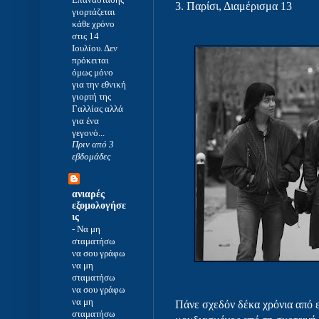
3.
Παρίσι, Διαμέρισμα 13
γιορτάζεται
κάθε χρόνο
στις 14
Ιουλίου. Δεν
πρόκειται
όμως μόνο
για την εθνική
γιορτή της
Γαλλίας αλλά
για ένα
γεγονό...
Πριν από 3
εβδομάδες
ανιαρές
εξομολογήσε
ις
-
Να μη
σταματήσω
να σου γράφω
να μη
σταματήσω
να σου γράφω
να μη
Πάνε σχεδόν δέκα χρόνια από ε
σταματήσω