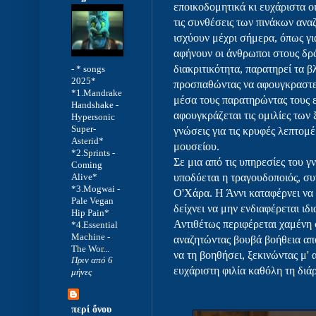
εποικοδομητικά κι ευχάριστα ο
τις συνθέσεις των πινάκων ανα
ισχύουν μέχρι σήμερα, όπως γι
αφήνουν οι άνθρωποι στους δ
διακριτικότητα, παρατηρεί τα 
-
* songs
2025*
προσπαθώντας να αφουγκραστε
*1.Mandrake
μέσα τους παρατηρώντας τους 
Handshake -
αφουγκράζεται τις ομιλίες των
Hypersonic
Super-
γνώσεις για τις κρυφές λεπτομ
Asterid*
μουσείου.
*2.Sprints -
Σε μια από τις υπηρεσίες του γ
Coming
Alive*
υποδύεται η τραγουδοποιός, σ
*3.Mogwai -
Ο'Χάρα. Η Άννι καταφέρνει να
Pale Vegan
δείχνει να μην ενδιαφέρεται ιδ
Hip Pain*
Αντιθέτως περιφέρεται χαμένη
*4.Essential
Machine -
αναζητώντας βουβά βοήθεια από
The Wor...
να τη βοηθήσει, ξεκινώντας μ' 
Πριν από 6
ευχάριστη φιλία καθόλη τη διά
μήνες
περί ὄνου