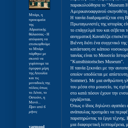
παρακολούθησα το "Museum H
Αμερικανοαφγανού σκηνοθέτη
Μπάρι, η
Η ταινία διαδραματίζεται στη Β
προκυμαία
Πρωταγωνιστές της ιστορίας εί
της
Αδριατικής
το επάγγελμά του και σέβεται 
θάλασσας
-
Η
αινιγματική Καναδέζα επισκέπτ
απόφαση να
Βιέννη διότι ένα συγγενικό τη
επισκεφθούμε
το Μπάρι
κατάσταση σε κάποιο νοσοκομε
πάρθηκε με
ταινίας είναι το Μουσείο Ιστορί
σκοπό να
"Kunsthistorisches Museum".
γυρίσουμε τα
Η ταινία ξεκινάει με την αυτο
όμορφα μέρη
της Απουλία
οποίον υποδύεται με απίστευτ
και τις
Sommer). Με μια ανθρώπινη γλ
μοναδικές της
του μέσα στο μουσείο, τις σχέ
πόλεις όπως
το Λέτσε, το
στο κατά πόσον έχουν την ενσυ
Οστούνι, η
εργάζονται.
Μονό...
Όπως ο ίδιος δηλώνει αγαπάει α
Πριν από 6
ανάπαυλας προτιμάει να περιφέ
μήνες
παρατηρώντας τα έργα τέχνης. 
μια διαφορετική λεπτομέρεια, 
vagmood