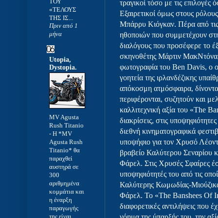
ΤΟΥ
τραγικοί τόσο με τις επιλογές 
«ΤΕΛΟΥΣ
Εξαιρετικοί όμως στους ρόλους 
ΤΗΣ ΙΣ...
Μπάρρυ Κιόγκαν. Πέρα από τις
Πριν από 1
μήνα
ηθοποιών που συμμετέχουν στη
διαλόγους που προσέφερε το έ
σκηνοθέτης Μάρτιν ΜακΝτόνα, 
Utopia,
φωτογραφία του Ben Davis, ο ο
Dystopia.
γοητεία της ιρλανδέζικης υπαίθ
απόκοσμη ατμόσφαιρα, δίνοντας
περιφέρονται, συζητούν και με
καλλιτεχνική αξία του «The Ban
MV Agusta
διακρίσεις, στις υποψηφιότητε
Rush Titanio
διεθνή κινηματογραφικά φεστιβ
-
Η *MV
υποψήφιο για τον Χρυσό Λέοντ
Agusta Rush
Titanio* θα
βραβείο Καλύτερου Σεναρίου κα
παραχθεί
Φάρελ. Στις Χρυσές Σφαίρες έσ
αυστηρά σε
υποψηφιότητές του από τις οπο
300
αριθμημένα
Καλύτερης Κωμωδίας-Μιούζικαλ
κομμάτια και
Φάρελ. Το «The Banshees Of Ini
η έναρξη
διαφορετικές αντιλήψεις που έχ
παραγωγής
της είναι
νόημα της ύπαρξής του, την αξί