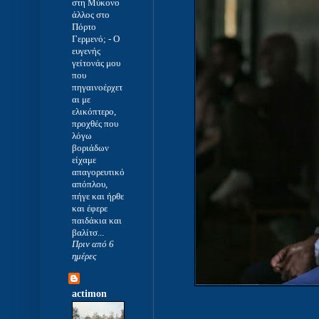
στη Μύκονο
άλλος στο
Πόρτο
Γερμενό;
-
Ο
ευγενής
γείτονάς μου
που
πηγαινοέρχετ
αι με
ελικόπτερο,
προχθές που
λόγω
βοριάδων
είχαμε
απαγορευτικό
απόπλου,
πήγε και ήρθε
και έφερε
παιδάκια και
βαλίτσ...
Πριν από 6
ημέρες
actimon