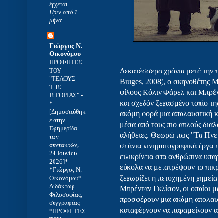
έρχεται ...
Πριν από 1
μήνα
Γιώργος Ν.
Οικονόμου
ΠΡΟΦΗΤΕΣ
ΤΟΥ
Δεκατέσσερα χρόνια μετά την 
"ΤΕΛΟΥΣ
Bruges, 2008), ο σκηνοθέτης 
ΤΗΣ
φίλους Κόλιν Φάρελ και Μπρέ
ΙΣΤΟΡΙΑΣ"
-
και σχεδόν ξεχασμένο τοπίο τη
*
[Δημοσιεύθηκ
ακόμη φορά μια απολαυστική 
ε στην
μέσα από τους πιο απλούς διαλό
Εφημερίδα
αλήθειες. Θεωρώ πως "Τα Πνεύμ
των
συντακτών,
σπάνια κινηματογραφικά έργα π
24 Ιουνίου
ειλικρίνεια στα ανθρώπινα υπα
2026]*
εύκολα να μετατρέψουν το πικρ
*Γιώργος Ν.
ξεχωρίζει η πετυχημένη χημεί
Οικονόμου*
Διδάκτωρ
Μπρένταν Γκλίσον, οι οποίοι 
Φιλοσοφίας,
προσφέρουν μια ακόμη απολαυσ
συγγραφέας
καταφέρνουν να παραμείνουν αξ
*ΠΡΟΦΗΤΕΣ